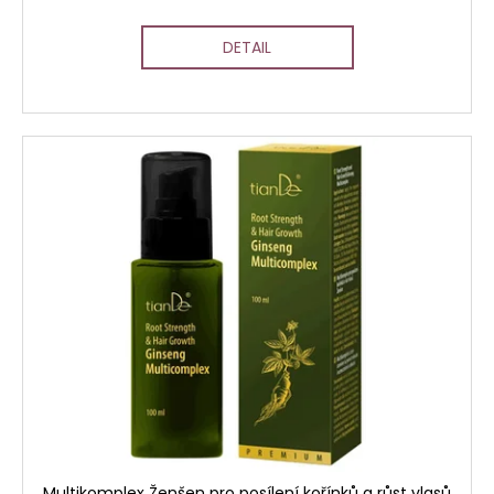
DETAIL
Multikomplex Ženšen pro posílení kořínků a růst vlasů