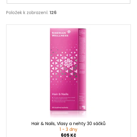
Položek k zobrazení:
126
V
ý
p
i
s
p
r
o
d
u
k
t
ů
Hair & Nails, Vlasy a nehty 30 sáčků
1 - 3 dny
605 Kč