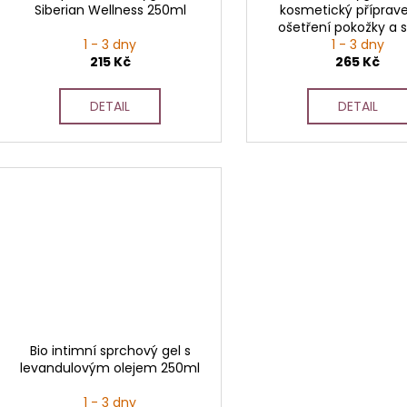
Siberian Wellness 250ml
kosmetický příprav
u
ošetření pokožky a s
k
1 - 3 dny
1 - 3 dny
30ml
t
215 Kč
265 Kč
ů
DETAIL
DETAIL
Bio intimní sprchový gel s
levandulovým olejem 250ml
1 - 3 dny