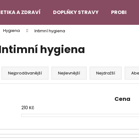
ETIKA A ZDRAVÍ
DOPLŇKY STRAVY
PROBLEMA
Hygiena
Intimní hygiena
Co potřebujete najít?
Intimní hygiena
HLEDAT
Ř
a
Nejprodávanější
Nejlevnější
Nejdražší
Ab
z
Doporučujeme
e
n
Cena
í
210
Kč
p
r
o
d