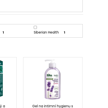
Siberian Health
1
1
ý a
Gel na intimní hygienu s