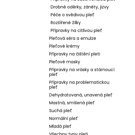
Drobné oděrky, záněty, jizvy
Péče o svědivou pleť
Rozšířené žílky
Přípravky na citlivou pleť
Pleťová séra a emulze
Pleťové krémy
Přípravky na čištění pleti
Pleťové masky
Přípravky na vrásky a stárnoucí
pleť
Přípravky na problematickou
pleť
Dehydratovaná, unavená pleť
Mastná, smíšená pleť
Suchá pleť
Normální pleť
Mladá pleť
Všechny typy pleti