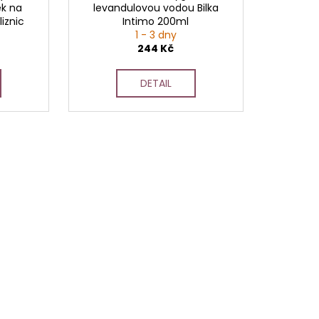
ek na
levandulovou vodou Bilka
liznic
Intimo 200ml
1 - 3 dny
244 Kč
DETAIL