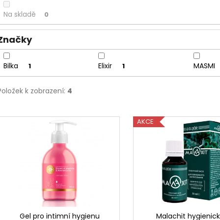
u
Na skladě
0
k
t
Značky
ů
Bilka
Elixir
MASMI
1
1
Položek k zobrazení:
4
V
AKCE
ý
p
i
s
p
r
o
d
Gel pro intimní hygienu
Malachit hygienick