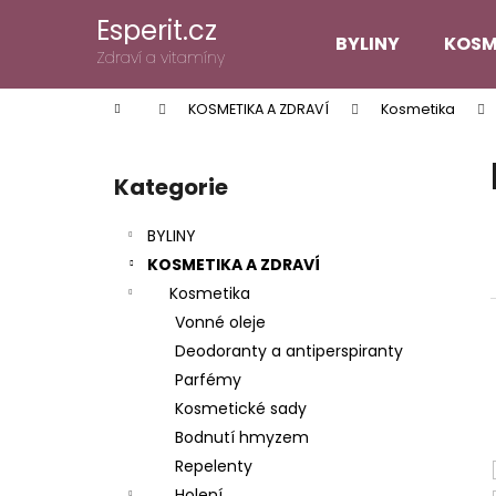
K
Přejít
Esperit.cz
na
o
BYLINY
KOSM
obsah
Zpět
Zpět
Zdraví a vitamíny
š
do
do
í
Domů
KOSMETIKA A ZDRAVÍ
Kosmetika
k
obchodu
obchodu
P
o
Kategorie
Přeskočit
s
kategorie
t
BYLINY
r
KOSMETIKA A ZDRAVÍ
a
Kosmetika
n
Vonné oleje
n
Deodoranty a antiperspiranty
í
Parfémy
p
Kosmetické sady
a
Bodnutí hmyzem
n
Repelenty
e
Holení