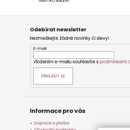
GASTRO BALENÍ
Z
á
Odebírat newsletter
p
Nezmeškejte žádné novinky či slevy!
a
t
E-mail
í
Vložením e-mailu souhlasíte s
podmínkami o
PŘIHLÁSIT SE
Informace pro vás
Doprava a platba
Obchodní podmínky