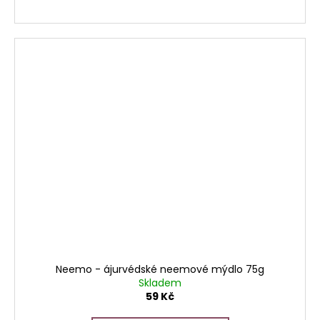
Neemo - ájurvédské neemové mýdlo 75g
Skladem
59 Kč