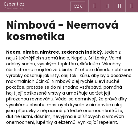
K
Přejít
Esperit.cz
Hledat
Náku
M
Přihlášen
CZK
na
o
Zdraví a vitamíny
obsah
Zpět
Zpět
košík
š
Nimbová - Neemová
í
C
kosmetika
k
o
p
Neem, nimba, nimtree, zederach indický
. Jeden z
o
nejužitečnějších stromů Indie, Nepálu, Srí Lanky. Velmi
odolný suchu, vysokým teplotám, škůdcům. Všechny
t
části stromu mají léčivé účinky. Z tohoto důvodu nabízené
ř
výrobky obsahují jak listy, olej tak i kůru, aby bylo dosaženo
e
maximálních účinků. Nimbový olej rychle uleví suché
pokožce, protože se do ní snadno vstřebává, pomáhá
b
hojit její poškozené vrstvy a umožňuje udržet její
u
přirozenou rovnováhu. Vědci se domnívají, že právě díky
j
vysokému obsahu mastných kyselin v nimbovém oleji
jsou přípravky z něj účinné při léčbě onemocnění kůže,
e
dutině ústní, dásním, nevyjímaje plísňových a virových
t
onemocnění, lupénky a ekzémů. Vynikající repelent.
e
n