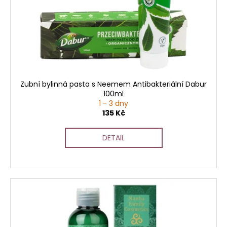
r
o
d
u
k
t
ů
Zubní bylinná pasta s Neemem Antibakteriální Dabur
100ml
1 - 3 dny
135 Kč
DETAIL