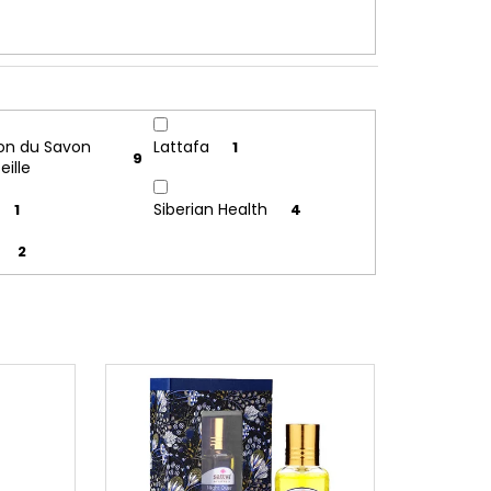
on du Savon
Lattafa
1
9
eille
Siberian Health
1
4
2