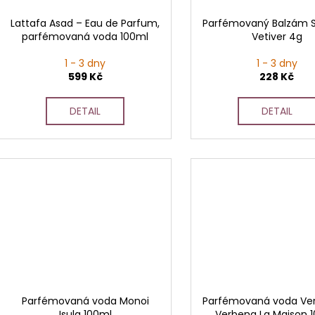
Lattafa Asad – Eau de Parfum,
Parfémovaný Balzám S
parfémovaná voda 100ml
Vetiver 4g
1 - 3 dny
1 - 3 dny
599 Kč
228 Kč
DETAIL
DETAIL
Parfémovaná voda Monoi
Parfémovaná voda Ver
Isula 100ml
Verbena La Maison 