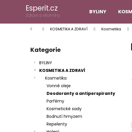
K
Přejít
Esperit.cz
na
o
BYLINY
KOSM
obsah
Zpět
Zpět
Zdraví a vitamíny
š
do
do
í
Domů
KOSMETIKA A ZDRAVÍ
Kosmetika
k
obchodu
obchodu
P
o
Kategorie
Přeskočit
s
kategorie
t
BYLINY
r
KOSMETIKA A ZDRAVÍ
a
Kosmetika
n
Vonné oleje
n
Deodoranty a antiperspiranty
í
Parfémy
p
Kosmetické sady
a
Bodnutí hmyzem
n
Repelenty
e
Holení