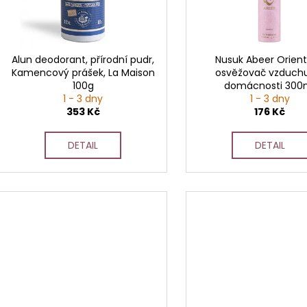
p
r
o
d
Alun deodorant, přírodní pudr,
Nusuk Abeer Orient
Kamencový prášek, La Maison
osvěžovač vzduch
u
100g
domácnosti 300
k
1 - 3 dny
1 - 3 dny
t
353 Kč
176 Kč
ů
DETAIL
DETAIL