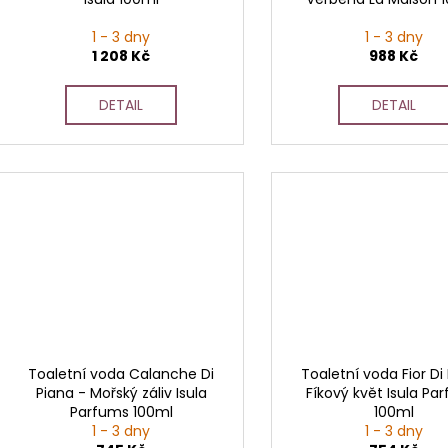
1 - 3 dny
1 - 3 dny
1 208 Kč
988 Kč
DETAIL
DETAIL
Toaletní voda Calanche Di
Toaletní voda Fior Di 
Piana - Mořský záliv Isula
Fíkový květ Isula Pa
Parfums 100ml
100ml
1 - 3 dny
1 - 3 dny