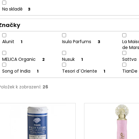
u
Na skladě
3
k
t
Značky
ů
Alunit
Isula Parfums
La Mais
1
3
de Mars
MELICA Organic
Nusuk
Sattva
2
1
Song of India
Tesori d`Oriente
TianDe
1
1
Položek k zobrazení:
26
V
ý
p
i
s