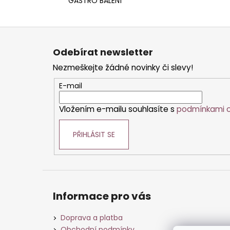
GASTRO BALENÍ
Z
á
Odebírat newsletter
p
Nezmeškejte žádné novinky či slevy!
a
t
E-mail
í
Vložením e-mailu souhlasíte s
podmínkami o
PŘIHLÁSIT SE
Informace pro vás
Doprava a platba
Obchodní podmínky