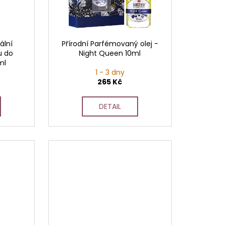
ální
Přírodní Parfémovaný olej -
u do
Night Queen 10ml
ml
1 - 3 dny
265 Kč
DETAIL