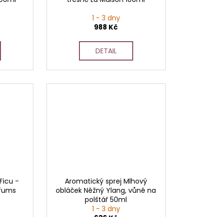
1 - 3 dny
988 Kč
DETAIL
Ficu -
Aromatický sprej Mlhový
rfums
obláček Něžný Ylang, vůně na
polštář 50ml
1 - 3 dny