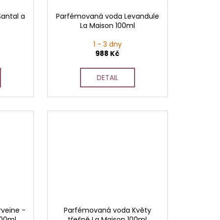
antal a
Parfémovaná voda Levandule
La Maison 100ml
1 - 3 dny
988 Kč
DETAIL
veine -
Parfémovaná voda Květy
100ml
třešně La Maison 100ml