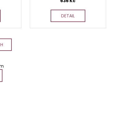
636 Kč
DETAIL
CH
em