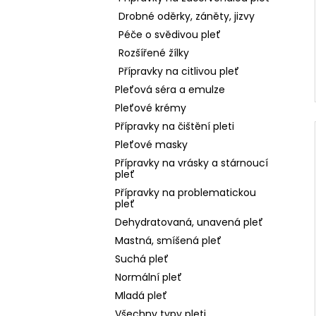
Drobné oděrky, záněty, jizvy
Péče o svědivou pleť
Rozšířené žílky
Přípravky na citlivou pleť
Pleťová séra a emulze
Pleťové krémy
Přípravky na čištění pleti
Pleťové masky
Přípravky na vrásky a stárnoucí
pleť
Přípravky na problematickou
pleť
Dehydratovaná, unavená pleť
Mastná, smíšená pleť
Suchá pleť
Normální pleť
Mladá pleť
Všechny typy pleti