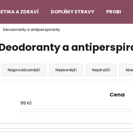
ETIKA A ZDRAVÍ
DOPLŇKY STRAVY
PROBLEMA
Deodoranty a antiperspiranty
Co potřebujete najít?
Deodoranty a antiperspir
HLEDAT
Ř
a
Nejprodávanější
Nejlevnější
Nejdražší
Ab
z
Doporučujeme
e
n
Cena
í
99
Kč
p
r
o
d