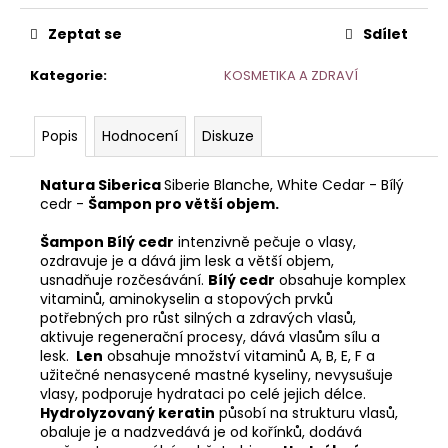
č
u
Zeptat se
Sdílet
j
e
Kategorie
:
KOSMETIKA A ZDRAVÍ
m
e
Popis
Hodnocení
Diskuze
Natura Siberica
Siberie Blanche, White Cedar - Bílý
cedr -
Šampon pro větší objem.
Šampon Bílý cedr
intenzivně pečuje o vlasy,
ozdravuje je a dává jim lesk a větší objem,
usnadňuje rozčesávání.
Bílý cedr
obsahuje komplex
vitaminů, aminokyselin a stopových prvků
potřebných pro růst silných a zdravých vlasů,
aktivuje regenerační procesy, dává vlasům sílu a
lesk.
Len
obsahuje množství vitaminů A, B, E, F a
užitečné nenasycené mastné kyseliny, nevysušuje
vlasy, podporuje hydrataci po celé jejich délce.
Hydrolyzovaný keratin
působí na strukturu vlasů,
obaluje je a nadzvedává je od kořínků, dodává