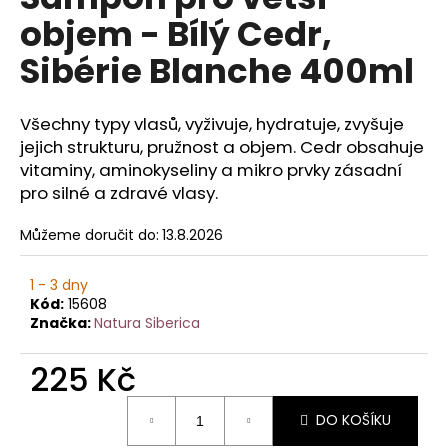
je
a
objem - Bílý Cedr,
0,0
z
j
Sibérie Blanche 400ml
5
í
hvězdiček.
t
Všechny typy vlasů, vyživuje, hydratuje, zvyšuje
?
jejich strukturu, pružnost a objem. Cedr obsahuje
vitaminy, aminokyseliny a mikro prvky zásadní
pro silné a zdravé vlasy.
HLEDAT
Můžeme doručit do:
13.8.2026
1 - 3 dny
Kód:
15608
D
Značka:
Natura Siberica
o
p
225 Kč
o
r
Měrná
DO KOŠÍKU
cena:
u