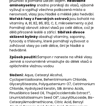
pružnost a pomáhá udržet objem.
Hedvábné
aminokyseliny
snadno pronikají do vlasů, výborně
vyživují a vyplňují všechna poškozená místa a
nerovnosti, vlasy jsou hladké a měkké jako hedvábí.
Mořské řasy z Faerských ostrovů
jsou bohaté na
vitamíny A, B1, B2, B6, B12, C, E, mikroelementy a jód.
Pomáhají obnovit zdraví vlasů po celé délce, což je
dělá přirozeně lesklé a zářící.
Sibiřské divoce
sklizené bylinky
obsahují vitamíny, saponiny,
fytocidy a třísloviny, které pomáhají vyživovat a
zvlhčovat vlasy po celé délce, činí je hladké a
hedvábné.
Způsob použití:
Šampon r naneste na vlhké vlasy.
Jemně a rovnoměrně vmasírujte do délek vlasů a
opláchněte vlažnou vodou
Složení:
Aqua, Cetearyl Alcohol,
Cyclopentasiloxane, Behentrimonium Chloride,
GlycerylStearate, Polyquaternium-37, Cetrimonium
Chloride, Hydrolyzed Keratin, Silk Amino Acids,
PinusSibirica Seed Oil, ThujaOccidentalis Extract*,
LinumUsitatissimum Seed Oil*, LaurylGlucoside, Bis-
CetearylAmodimethicone, Citric Acid, Benzyl