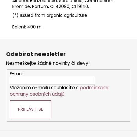
Alcohol, Benzoic Acid, Sorbic Acid, Cetrimonium
Bromide, Parfum, CI 42090, CI 19140.
(*) Issued from organic agriculture
Balení: 400 ml
Z
á
Odebírat newsletter
p
Nezmeškejte žádné novinky či slevy!
a
t
E-mail
í
Vložením e-mailu souhlasíte s
podmínkami
ochrany osobních údajů
PŘIHLÁSIT SE