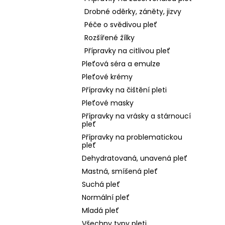
Drobné oděrky, záněty, jizvy
Péče o svědivou pleť
Rozšířené žílky
Přípravky na citlivou pleť
Pleťová séra a emulze
Pleťové krémy
Přípravky na čištění pleti
Pleťové masky
Přípravky na vrásky a stárnoucí
pleť
Přípravky na problematickou
pleť
Dehydratovaná, unavená pleť
Mastná, smíšená pleť
Suchá pleť
Normální pleť
Mladá pleť
Všechny typy pleti