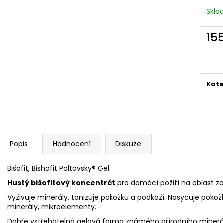
Skl
15
Měr
cena
Kate
Popis
Hodnocení
Diskuze
Bišofit, Bishofit Poltavsky® Gel
Hustý bišofitový koncentrát
pro domácí požití na oblast za
Vyživuje minerály, tonizuje pokožku a podkoží. Nasycuje pokož
minerály, mikroelementy.
Dobře vstřebatelná gelová forma známého přírodního minerál