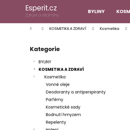
K
Přejít
Esperit.cz
na
o
BYLINY
KOSM
obsah
Zpět
Zpět
Zdraví a vitamíny
š
do
do
í
Domů
KOSMETIKA A ZDRAVÍ
Kosmetika
k
obchodu
obchodu
P
o
Kategorie
Přeskočit
s
kategorie
t
BYLINY
r
KOSMETIKA A ZDRAVÍ
a
Kosmetika
n
Vonné oleje
n
Deodoranty a antiperspiranty
í
Parfémy
p
Kosmetické sady
a
Bodnutí hmyzem
n
Repelenty
e
Holení