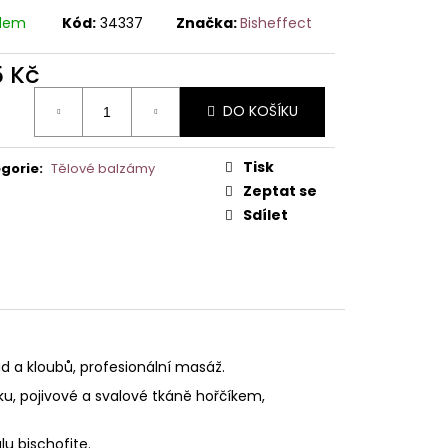
adem
Kód:
34337
Značka:
Bisheffect
5 Kč
ná
DO KOŠÍKU
:
Tisk
gorie
:
Tělové balzámy
Zeptat se
Sdílet
d a kloubů, profesionální masáž.
ku, pojivové a svalové tkáně hořčíkem,
u bischofite.