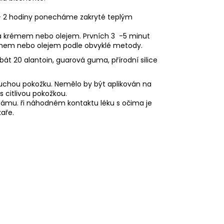
- 2 hodiny ponecháme zakryté teplým
 krémem nebo olejem. Prvních 3 -5 minut
mem nebo olejem podle obvyklé metody.
rbát 20 alantoin, guarová guma, přírodní silice
, suchou pokožku. Nemělo by být aplikován na
s citlivou pokožkou.
alzámu. ři náhodném kontaktu léku s očima je
aře.