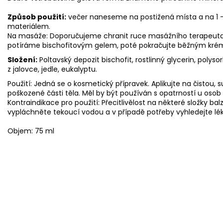
Způsob použití:
večer naneseme na postižená místa a na 1 
materiálem.
Na masáže: Doporučujeme chranit ruce masážního terapeuta
potíráme bischofitovým gelem, poté pokračujte běžným kré
Složení:
Poltavský depozit bischofit, rostlinný glycerin, polyso
z jalovce, jedle, eukalyptu.
Použití: Jedná se o kosmetický přípravek. Aplikujte na čistou
poškozené části těla. Měl by být používán s opatrností u osob 
Kontraindikace pro použití: Přecitlivělost na některé složky b
vypláchněte tekoucí vodou a v případě potřeby vyhledejte lék
Objem: 75 ml