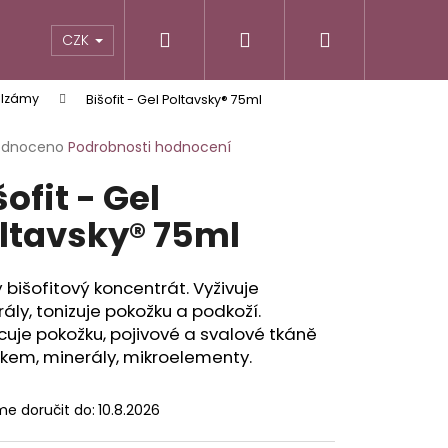
Hledat
Přihlášení
Nákupní
TIKY
ALTERNATIVNÍ RECEPTURY
POTRAVINY
CZK
alzámy
Bišofit - Gel Poltavsky® 75ml
košík
rné
odnoceno
Podrobnosti hodnocení
cení
šofit - Gel
ktu
ltavsky® 75ml
ček.
 bišofitový koncentrát. Vyživuje
ály, tonizuje pokožku a podkoží.
uje pokožku, pojivové a svalové tkáně
kem, minerály, mikroelementy.
e doručit do:
10.8.2026