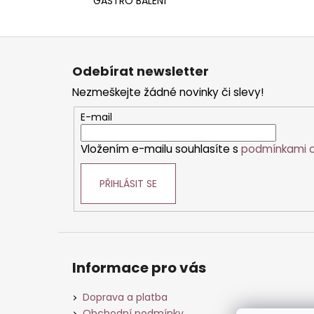
GASTRO BALENÍ
Z
á
Odebírat newsletter
p
Nezmeškejte žádné novinky či slevy!
a
t
E-mail
í
Vložením e-mailu souhlasíte s
podmínkami o
PŘIHLÁSIT SE
Informace pro vás
Doprava a platba
Obchodní podmínky